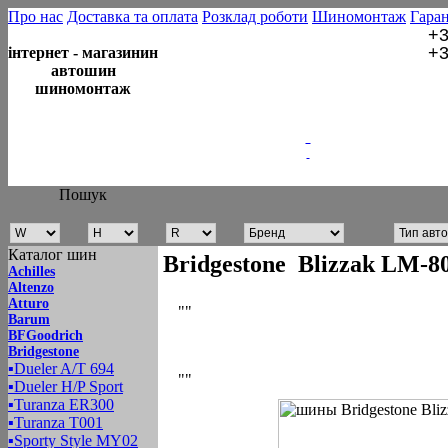
Про нас
Доставка та оплата
Розклад роботи
Шиномонтаж
Гаран
+3
+3
інтернет - магазинин
автошин
шиномонтаж
Пошук
Каталог шин
Bridgestone Blizzak LM-
Achilles
Altenzo
Atturo
""
Barum
BFGoodrich
Bridgestone
▪
Dueler A/T 694
""
▪
Dueler H/P Sport
▪
Turanza ER300
▪
Turanza T001
▪
Sporty Style MY02