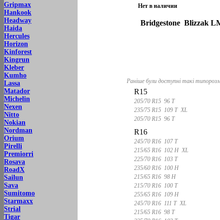
Gripmax
Нет в наличии
Hankook
Headway
Bridgestone Blizzak L
Haida
Hercules
Horizon
Kinforest
Kingrun
Kleber
Kumho
Раніше були доступні такі типорозм
Lassa
R15
Matador
Michelin
205/70 R15 96 T
Nexen
235/75 R15 109 T XL
Nitto
205/70 R15 96 T
Nokian
Nordman
R16
Orium
245/70 R16 107 T
Pirelli
215/65 R16 102 H XL
Premiorri
225/70 R16 103 T
Rosava
235/60 R16 100 H
RoadX
215/65 R16 98 H
Sailun
Sava
215/70 R16 100 T
Sumitomo
255/65 R16 109 H
Starmaxx
245/70 R16 111 T XL
Strial
215/65 R16 98 T
Tigar