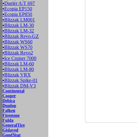
▪
Dueler A/T 697
▪
Ecopia EP150
▪
Ecopia EP850
▪
Blizzak LM001
▪
Blizzak LM-30
▪
Blizzak LM-32
▪
Blizzak Revo-GZ
▪
Blizzak WS60
▪
Blizzak WS70
▪
Blizzak Revo2
▪
Ice Cruiser 7000
▪
Blizzak LM-60
▪
Blizzak LM-80
▪
Blizzak VRX
▪
Blizzak Spike-01
▪
Blizzak DM-V3
Continental
Cooper
Debica
Dunlop
Falken
Firestone
Fulda
GeneralTire
Gislaved
GoodYear