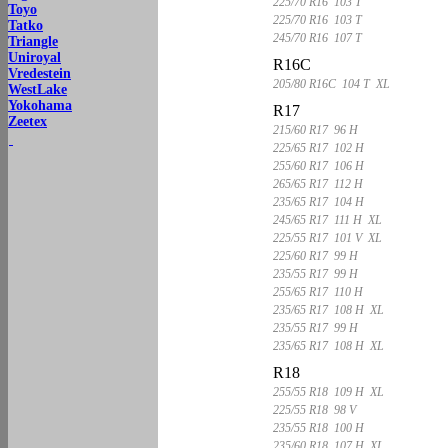
225/70 R16 103 T
Toyo
225/70 R16 103 T
Tatko
245/70 R16 107 T
Triangle
Uniroyal
R16C
Vredestein
205/80 R16C 104 T XL
WestLake
Yokohama
R17
Zeetex
215/60 R17 96 H
225/65 R17 102 H
255/60 R17 106 H
265/65 R17 112 H
235/65 R17 104 H
245/65 R17 111 H XL
225/55 R17 101 V XL
225/60 R17 99 H
235/55 R17 99 H
255/65 R17 110 H
235/65 R17 108 H XL
235/55 R17 99 H
235/65 R17 108 H XL
R18
255/55 R18 109 H XL
225/55 R18 98 V
235/55 R18 100 H
235/60 R18 107 H XL