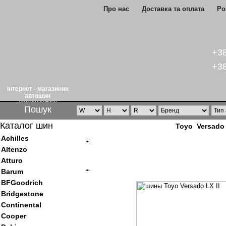
Про нас
Доставка та оплата
Ро
+38
+38
інтернет - магазинин
автошин
шиномонтаж
Пошук
Каталог шин
Toyo Versado
Achilles
""
Altenzo
Atturo
Barum
""
BFGoodrich
Bridgestone
Continental
Cooper