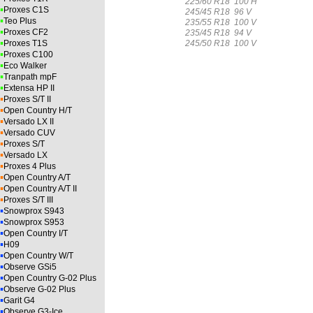
225/60 R18 100 H
▪
Proxes C1S
245/45 R18 96 V
▪
Teo Plus
235/55 R18 100 V
▪
Proxes CF2
235/45 R18 94 V
▪
245/50 R18 100 V
Proxes T1S
▪
Proxes C100
▪
Eco Walker
▪
Tranpath mpF
▪
Extensa HP II
▪
Proxes S/T II
▪
Open Country H/T
▪
Versado LX II
▪
Versado CUV
▪
Proxes S/T
▪
Versado LX
▪
Proxes 4 Plus
▪
Open Country A/T
▪
Open Country A/T II
▪
Proxes S/T III
▪
Snowprox S943
▪
Snowprox S953
▪
Open Country I/T
▪
H09
▪
Open Country W/T
▪
Observe GSi5
▪
Open Country G-02 Plus
▪
Observe G-02 Plus
▪
Garit G4
▪
Observe G3-Ice