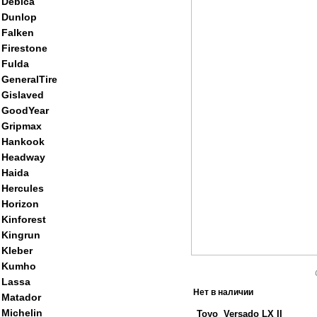
Debica
Dunlop
Falken
Firestone
Fulda
GeneralTire
Gislaved
GoodYear
Gripmax
Hankook
Headway
Haida
Hercules
Horizon
Kinforest
Kingrun
Kleber
Kumho
Lassa
Нет в наличии
Matador
Michelin
Toyo Versado LX II