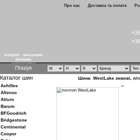
Про нас
Доставка та оплата
Ро
+38
+38
інтернет - магазинин
автошин
шиномонтаж
Пошук
Каталог шин
Шини WestLake зимові, літні
Achilles
""
Altenzo
Atturo
Barum
BFGoodrich
Bridgestone
Continental
Cooper