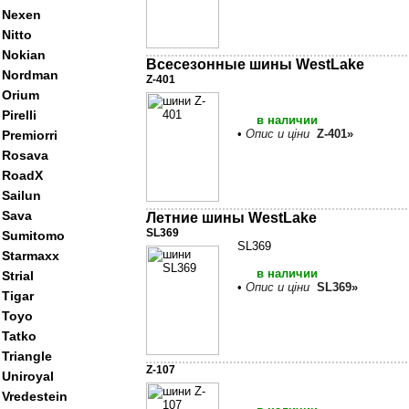
Nexen
Nitto
Nokian
Всесезонные шины WestLake
Nordman
Z-401
Orium
Pirelli
в наличии
•
Опис и ціни
Z-401»
Premiorri
Rosava
RoadX
Sailun
Sava
Летние шины WestLake
SL369
Sumitomo
SL369
Starmaxx
в наличии
Strial
•
Опис и ціни
SL369»
Tigar
Toyo
Tatko
Triangle
Z-107
Uniroyal
Vredestein