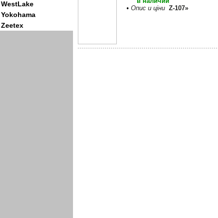
в наличии
WestLake
•
Опис и ціни
Z-107»
Yokohama
Zeetex