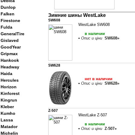
Debica
Dunlop
Falken
Зимние шины WestLake
Firestone
SW608
WestLake SW608
Fulda
GeneralTire
в наличии
•
Опис и ціни
SW608»
Gislaved
GoodYear
Gripmax
Hankook
SW628
Headway
Haida
нет в наличии
Hercules
•
Опис и ціни
SW628»
Horizon
Kinforest
Kingrun
Kleber
Z-507
Kumho
WestLake Z-507
Lassa
в наличии
Matador
•
Опис и ціни
Z-507»
Michelin