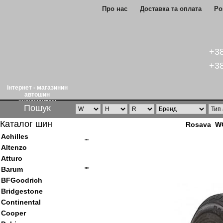
Про нас
Доставка та оплата
Ро
+38
+38
інтернет - магазинин
автошин
шиномонтаж
Пошук
Каталог шин
Rosava WQ
Achilles
""
Altenzo
Atturo
Barum
""
BFGoodrich
Bridgestone
Continental
Cooper