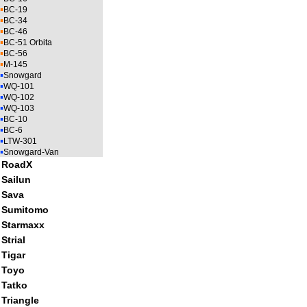
▪
BC-19
▪
BC-34
▪
BC-46
▪
BC-51 Orbita
▪
BC-56
▪
M-145
▪
Snowgard
▪
WQ-101
▪
WQ-102
▪
WQ-103
▪
BC-10
▪
BC-6
▪
LTW-301
▪
Snowgard-Van
RoadX
Sailun
Sava
Sumitomo
Starmaxx
Strial
Tigar
Toyo
Tatko
Triangle