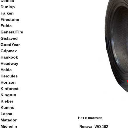
Debica
Dunlop
Falken
Firestone
Fulda
GeneralTire
Gislaved
GoodYear
Gripmax
Hankook
Headway
Haida
Hercules
Horizon
Kinforest
Kingrun
Kleber
Kumho
Lassa
Нет в наличии
Matador
Michelin
Rosava WQ-102