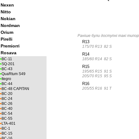
Nexen
Nitto
Nokian
Nordman
Orium
Раніше були доступні такі типо
Pirelli
R13
Premiorri
175/70 R13 82 S
Rosava
R14
▪
185/60 R14 82 S
BC-11
▪
SQ-201
R15
▪
BC-43
195/65 R15 91 S
▪
QuaRtum S49
205/70 R15 95 S
▪
Itegro
▪
R16
BC-44
▪
205/55 R16 91 T
BC-48 CAPITAN
▪
BC-20
▪
BC-24
▪
BC-26
▪
BC-40
▪
BC-54
▪
BC-55
▪
LTA-401
▪
BC-1
▪
BC-15
▪
BC-16