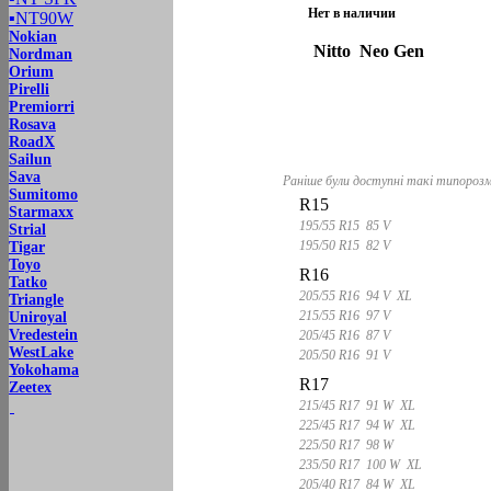
Нет в наличии
▪
NT90W
Nokian
Nitto Neo Gen
Nordman
Orium
Pirelli
Premiorri
Rosava
RoadX
Sailun
Sava
Раніше були доступні такі типорозм
Sumitomo
R15
Starmaxx
195/55 R15 85 V
Strial
195/50 R15 82 V
Tigar
Toyo
R16
Tatko
205/55 R16 94 V XL
Triangle
215/55 R16 97 V
Uniroyal
Vredestein
205/45 R16 87 V
WestLake
205/50 R16 91 V
Yokohama
R17
Zeetex
215/45 R17 91 W XL
225/45 R17 94 W XL
225/50 R17 98 W
235/50 R17 100 W XL
205/40 R17 84 W XL