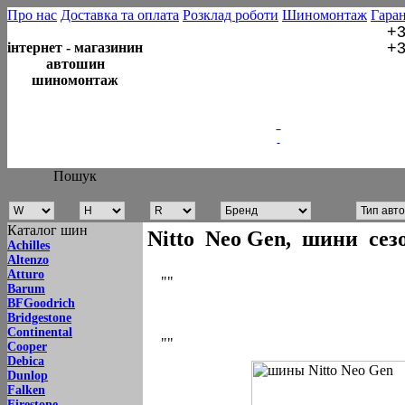
Про нас
Доставка та оплата
Розклад роботи
Шиномонтаж
Гаран
+3
+3
інтернет - магазинин
автошин
шиномонтаж
Пошук
Каталог шин
Nitto Neo Gen, шини сез
Achilles
Altenzo
Atturo
""
Barum
BFGoodrich
Bridgestone
Continental
""
Cooper
Debica
Dunlop
Falken
Firestone