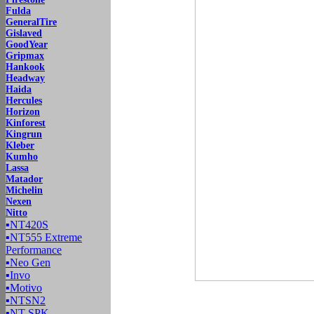
Fulda
GeneralTire
Gislaved
GoodYear
Gripmax
Hankook
Headway
Haida
Hercules
Horizon
Kinforest
Kingrun
Kleber
Kumho
Lassa
Matador
Michelin
Nexen
Nitto
▪
NT420S
▪
NT555 Extreme
Performance
▪
Neo Gen
▪
Invo
▪
Motivo
▪
NTSN2
▪
NT SPK