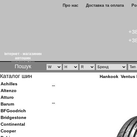
Про нас
Доставка та оплата
Ро
+38
+38
інтернет - магазинин
автошин
шиномонтаж
Пошук
Каталог шин
Hankook Ventus 
Achilles
""
Altenzo
Atturo
Barum
""
BFGoodrich
Bridgestone
Continental
Cooper