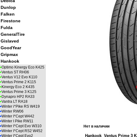
Debica
Dunlop
Falken
Firestone
Fulda
GeneralTire
Gislaved
GoodYear
Gripmax
Hankook
▪
Optimo Kinergy Eco K425
▪
Ventus ST RH06
▪
Ventus V12 Evo K110
▪
Ventus Prime 2 K115
▪
Kinergy Eco 2 K435
▪
Ventus Prime 3 K125
▪
Dynapro HP2 RA33
▪
Vantra LT RA18
▪
Winter i*Pike RS W419
▪
Winter RW06
▪
Winter I*Cept W442
▪
Winter I Pike RW11
▪
Winter I*Cept Evo W310
Нет в наличии
▪
Winter I*Cept RS2 W452
▪
Hankook Ventus Prime 3 K
Winter I*Cept Evo2