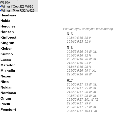
W320A
▪
Winter I*Cept IZ2 W616
▪
Winter i*Pike RS2 W429
Headway
Haida
Hercules
Раніше були доступні такі типор
Horizon
R15
Kinforest
195/60 R15 88 V
195/65 R15 91 V
Kingrun
R16
Kleber
205/55 R16 94 W XL
Kumho
205/60 R16 92 H
205/60 R16 96 W XL
Lassa
215/55 R16 93 V
Matador
215/65 R16 98 H
Michelin
225/55 R16 99 Y XL
225/60 R16 98 W
Nexen
R17
Nitto
205/50 R17 93 W XL
Nokian
215/50 R17 95 W XL
215/55 R17 98 W XL
Nordman
225/50 R17 98 W XL
Orium
225/55 R17 101 W XL
225/60 R17 99 V
Pirelli
235/45 R17 97 W XL
Premiorri
235/55 R17 103 Y XL