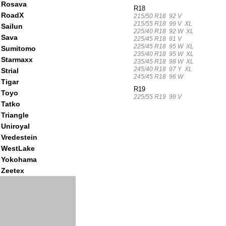
Rosava
R18
RoadX
215/50 R18 92 V
215/55 R18 99 V XL
Sailun
225/40 R18 92 W XL
Sava
225/45 R18 91 V
225/45 R18 95 W XL
Sumitomo
235/40 R18 95 W XL
Starmaxx
235/45 R18 98 W XL
245/40 R18 97 Y XL
Strial
245/45 R18 96 W
Tigar
R19
Toyo
225/55 R19 99 V
Tatko
Triangle
Uniroyal
Vredestein
WestLake
Yokohama
Zeetex