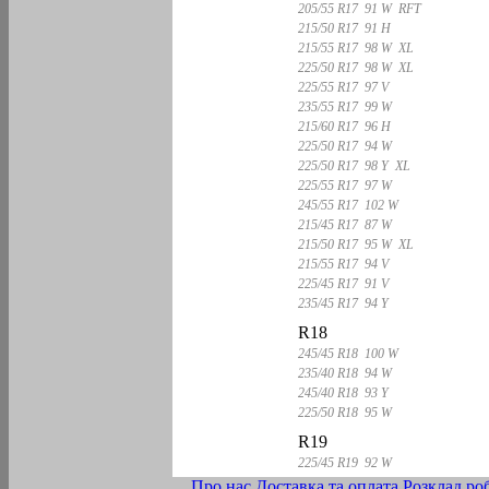
205/55 R17 91 W RFT
215/50 R17 91 H
215/55 R17 98 W XL
225/50 R17 98 W XL
225/55 R17 97 V
235/55 R17 99 W
215/60 R17 96 H
225/50 R17 94 W
225/50 R17 98 Y XL
225/55 R17 97 W
245/55 R17 102 W
215/45 R17 87 W
215/50 R17 95 W XL
215/55 R17 94 V
225/45 R17 91 V
235/45 R17 94 Y
R18
245/45 R18 100 W
235/40 R18 94 W
245/40 R18 93 Y
225/50 R18 95 W
R19
225/45 R19 92 W
Про нас
Доставка та оплата
Розклад ро