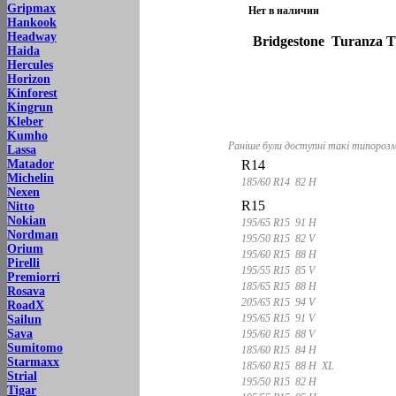
Gripmax
Нет в наличии
Hankook
Headway
Bridgestone Turanza T
Haida
Hercules
Horizon
Kinforest
Kingrun
Kleber
Kumho
Раніше були доступні такі типорозм
Lassa
R14
Matador
Michelin
185/60 R14 82 H
Nexen
R15
Nitto
Nokian
195/65 R15 91 H
Nordman
195/50 R15 82 V
Orium
195/60 R15 88 H
Pirelli
195/55 R15 85 V
Premiorri
185/65 R15 88 H
Rosava
205/65 R15 94 V
RoadX
195/65 R15 91 V
Sailun
Sava
195/60 R15 88 V
Sumitomo
185/60 R15 84 H
Starmaxx
185/60 R15 88 H XL
Strial
195/50 R15 82 H
Tigar