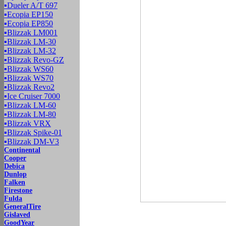
▪
Dueler A/T 697
▪
Ecopia EP150
▪
Ecopia EP850
▪
Blizzak LM001
▪
Blizzak LM-30
▪
Blizzak LM-32
▪
Blizzak Revo-GZ
▪
Blizzak WS60
▪
Blizzak WS70
▪
Blizzak Revo2
▪
Ice Cruiser 7000
▪
Blizzak LM-60
▪
Blizzak LM-80
▪
Blizzak VRX
▪
Blizzak Spike-01
▪
Blizzak DM-V3
Continental
Cooper
Debica
Dunlop
Falken
Firestone
Fulda
GeneralTire
Gislaved
GoodYear