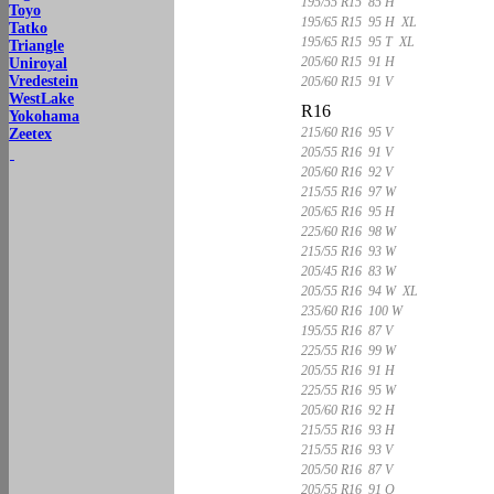
195/55 R15 85 H
Toyo
195/65 R15 95 H XL
Tatko
195/65 R15 95 T XL
Triangle
205/60 R15 91 H
Uniroyal
Vredestein
205/60 R15 91 V
WestLake
R16
Yokohama
215/60 R16 95 V
Zeetex
205/55 R16 91 V
205/60 R16 92 V
215/55 R16 97 W
205/65 R16 95 H
225/60 R16 98 W
215/55 R16 93 W
205/45 R16 83 W
205/55 R16 94 W XL
235/60 R16 100 W
195/55 R16 87 V
225/55 R16 99 W
205/55 R16 91 H
225/55 R16 95 W
205/60 R16 92 H
215/55 R16 93 H
215/55 R16 93 V
205/50 R16 87 V
205/55 R16 91 Q