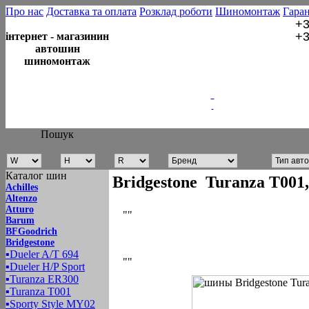
Про нас
Доставка та оплата
Розклад роботи
Шиномонтаж
Гаран
+3
+3
інтернет - магазинин
автошин
шиномонтаж
Пошук
Каталог шин
Bridgestone Turanza T00
Achilles
Altenzo
Atturo
""
Barum
BFGoodrich
Bridgestone
▪
Dueler A/T 694
""
▪
Dueler H/P Sport
▪
Turanza ER300
▪
Turanza T001
▪
Sporty Style MY02