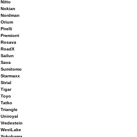
Nitto
Nokian
Nordman
Orium
Pirelli
Premiorri
Rosava
RoadX
Sailun
Sava
Sumitomo
Starmaxx
Strial
Tigar
Toyo
Tatko
Triangle
Uniroyal
Vredestein
WestLake
Yokohama