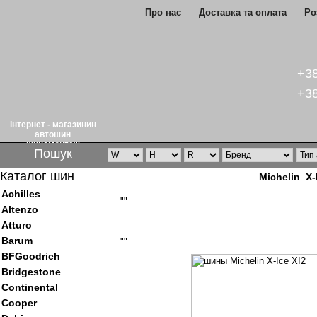
Про нас
Доставка та оплата
Ро
+38
+38
інтернет - магазинин
автошин
шиномонтаж
Пошук
Каталог шин
Michelin X
Achilles
""
Altenzo
Atturo
Barum
""
BFGoodrich
Bridgestone
Continental
Cooper