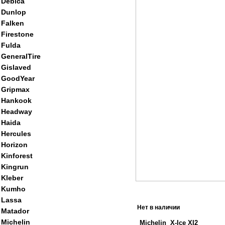
Debica
Dunlop
Falken
Firestone
Fulda
GeneralTire
Gislaved
GoodYear
Gripmax
Hankook
Headway
Haida
Hercules
Horizon
Kinforest
Kingrun
Kleber
Kumho
Lassa
Нет в наличии
Matador
Michelin
Michelin X-Ice XI2