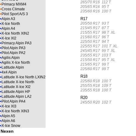
265/70 R16 112 T
▪
Primacy MXM4
205/65 R16 95 T
▪
Cross Climate
235/60 R16 100 T
▪
Pilot Sport A/S 3
▪
R17
Alpin A3
▪
205/50 R17 93 T
X-Ice North
215/45 R17 87 T
▪
Alpin A4
215/55 R17 98 T XL
▪
X-Ice North XIN2
215/60 R17 96 T
▪
X-Ice XI2
225/50 R17 94 T
▪
Primacy Alpin PA3
225/55 R17 101 T XL
▪
Pilot Alpin PA3
245/45 R17 99 T XL
▪
Pilot Alpin PA2
235/55 R17 103 T
▪
Agilis Alpin
215/50 R17 95 T XL
▪
Agilis X-Ice North
215/65 R17 99 T
▪
Latitude Alpin
225/60 R17 99 T
▪
4x4 Alpin
R18
▪
Latitude X-Ice North LXIN2
225/60 R18 100 T
▪
Latitude X-Ice North
255/55 R18 109 T
▪
Latitude X-Ice XI2
235/55 R18 100 T
▪
Latitude Alpin HP
▪
Latitude Alpin LA2
R20
▪
Pilot Alpin PA4
245/50 R20 102 T
▪
X-Ice XI3
▪
X-Ice North XIN3
▪
Alpin A5
▪
Alpin A6
▪
X-Ice Snow
Nexen