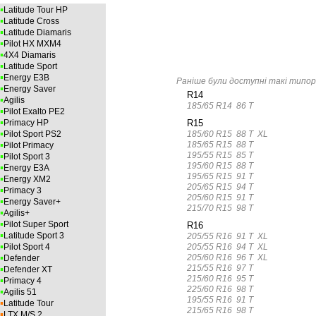
▪
Latitude Tour HP
▪
Latitude Cross
▪
Latitude Diamaris
▪
Pilot HX MXM4
▪
4X4 Diamaris
▪
Latitude Sport
▪
Energy E3B
Раніше були доступні такі типоро
▪
Energy Saver
R14
▪
Agilis
185/65 R14 86 T
▪
Pilot Exalto PE2
▪
R15
Primacy HP
▪
185/60 R15 88 T XL
Pilot Sport PS2
▪
185/65 R15 88 T
Pilot Primacy
195/55 R15 85 T
▪
Pilot Sport 3
195/60 R15 88 T
▪
Energy E3A
195/65 R15 91 T
▪
Energy XM2
205/65 R15 94 T
▪
Primacy 3
205/60 R15 91 T
▪
Energy Saver+
215/70 R15 98 T
▪
Agilis+
▪
Pilot Super Sport
R16
▪
Latitude Sport 3
205/55 R16 91 T XL
▪
205/55 R16 94 T XL
Pilot Sport 4
▪
205/60 R16 96 T XL
Defender
215/55 R16 97 T
▪
Defender XT
215/60 R16 95 T
▪
Primacy 4
225/60 R16 98 T
▪
Agilis 51
195/55 R16 91 T
▪
Latitude Tour
215/65 R16 98 T
▪
LTX M/S 2