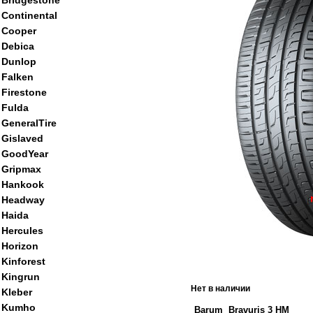
Bridgestone
Continental
Cooper
Debica
Dunlop
Falken
Firestone
Fulda
GeneralTire
Gislaved
GoodYear
Gripmax
Hankook
Headway
Haida
Hercules
Horizon
Kinforest
Kingrun
Нет в наличии
Kleber
Kumho
Barum Bravuris 3 HM