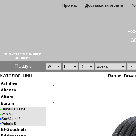
Про нас
Доставка та оплата
Ро
+38
+38
інтернет - магазинин
автошин
шиномонтаж
Пошук
Каталог шин
Barum Bravu
Achilles
""
Altenzo
Atturo
Barum
""
▪
Bravuris 3 HM
▪
Vanis 2
▪
SnoVanis 2
▪
Polaris 5
BFGoodrich