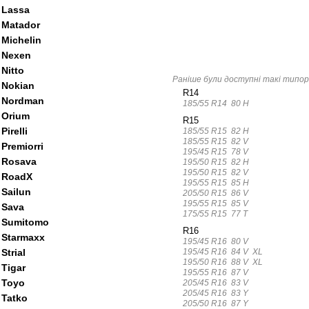
Lassa
Matador
Michelin
Nexen
Nitto
Раніше були доступні такі типор
Nokian
R14
Nordman
185/55 R14 80 H
Orium
R15
Pirelli
185/55 R15 82 H
185/55 R15 82 V
Premiorri
195/45 R15 78 V
Rosava
195/50 R15 82 H
195/50 R15 82 V
RoadX
195/55 R15 85 H
Sailun
205/50 R15 86 V
195/55 R15 85 V
Sava
175/55 R15 77 T
Sumitomo
R16
Starmaxx
195/45 R16 80 V
195/45 R16 84 V XL
Strial
195/50 R16 88 V XL
Tigar
195/55 R16 87 V
Toyo
205/45 R16 83 V
205/45 R16 83 Y
Tatko
205/50 R16 87 Y