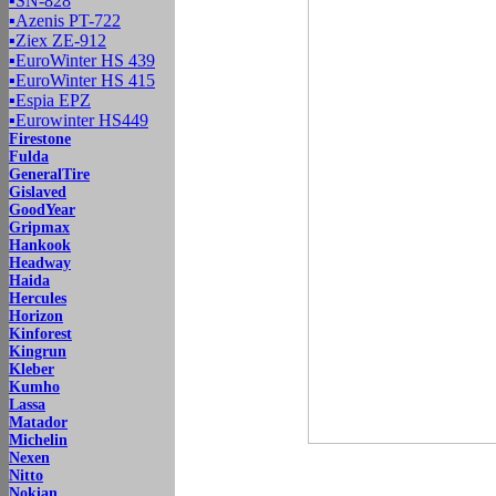
▪
SN-828
▪
Azenis PT-722
▪
Ziex ZE-912
▪
EuroWinter HS 439
▪
EuroWinter HS 415
▪
Espia EPZ
▪
Eurowinter HS449
Firestone
Fulda
GeneralTire
Gislaved
GoodYear
Gripmax
Hankook
Headway
Haida
Hercules
Horizon
Kinforest
Kingrun
Kleber
Kumho
Lassa
Matador
Michelin
Nexen
Nitto
Nokian