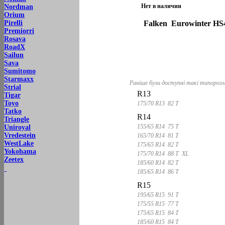
Нет в наличии
Nordman
Orium
Falken Eurowinter HS
Pirelli
Premiorri
Rosava
RoadX
Sailun
Sava
Sumitomo
Starmaxx
Раніше були доступні такі типорозм
Strial
R13
Tigar
Toyo
175/70 R13 82 T
Tatko
R14
Triangle
155/65 R14 75 T
Uniroyal
Vredestein
165/70 R14 81 T
WestLake
175/65 R14 82 T
Yokohama
175/70 R14 88 T XL
Zeetex
185/60 R14 82 T
185/65 R14 86 T
R15
195/65 R15 91 T
175/55 R15 77 T
175/65 R15 84 T
185/60 R15 84 T