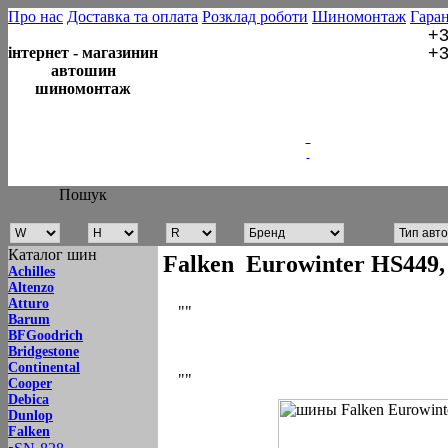
Про нас
Доставка та оплата
Розклад роботи
Шиномонтаж
Гаран
+3
+3
інтернет - магазинин
автошин
шиномонтаж
Пошук
Каталог шин
Falken Eurowinter HS449
Achilles
Altenzo
Atturo
""
Barum
BFGoodrich
Bridgestone
Continental
""
Cooper
Debica
Dunlop
Falken