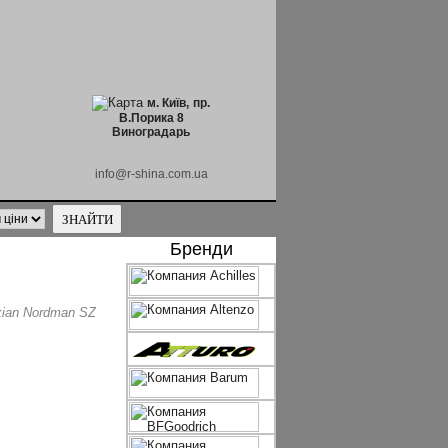
м. Київ,
пр.
В.Порика 8
Виноградарь
info@r-shina.com.ua
Бренди
ian Nordman SZ