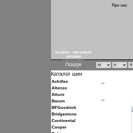
Про нас
інтернет - магазинин
автошин
шиномонтаж
Пошук
Каталог шин
Achilles
""
Altenzo
Atturo
Barum
""
BFGoodrich
Bridgestone
Continental
Cooper