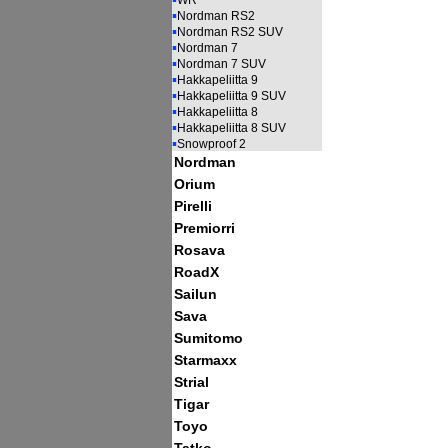
WR
▪
Nordman RS2
▪
Nordman RS2 SUV
▪
Nordman 7
▪
Nordman 7 SUV
▪
Hakkapeliitta 9
▪
Hakkapeliitta 9 SUV
▪
Hakkapeliitta 8
▪
Hakkapeliitta 8 SUV
▪
Snowproof 2
Nordman
Orium
Pirelli
Premiorri
Rosava
RoadX
Sailun
Sava
Sumitomo
Starmaxx
Strial
Tigar
Toyo