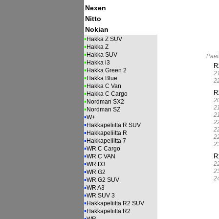
Nexen
Nitto
Nokian
▪
Hakka Z SUV
▪
Hakka Z
▪
Hakka SUV
Рані
▪
Hakka i3
R
▪
Hakka Green 2
2
▪
Hakka Blue
2
▪
Hakka C Van
R
▪
Hakka C Cargo
2
▪
Nordman SX2
2
▪
Nordman SZ
2
▪
W+
2
▪
Hakkapeliitta R SUV
2
▪
Hakkapeliitta R
2
▪
Hakkapeliitta 7
2
▪
WR C Cargo
▪
R
WR C VAN
▪
2
WR D3
2
▪
WR G2
2
▪
WR G2 SUV
▪
WR A3
▪
WR SUV 3
▪
Hakkapeliitta R2 SUV
▪
Hakkapeliitta R2
▪