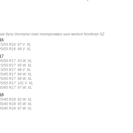
ше були доступні такі типорозміри шин моделі Nordman SZ
16
15/55 R16 97 V XL
25/55 R16 99 V XL
17
05/50 R17 93 W XL
15/50 R17 95 W XL
15/55 R17 98 V XL
25/45 R17 94 W XL
25/50 R17 98 W XL
25/55 R17 101 V XL
35/45 R17 97 W XL
18
25/40 R18 92 W XL
35/40 R18 95 W XL
45/40 R18 97 W XL