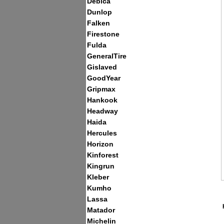
Debica
Dunlop
Falken
Firestone
Fulda
GeneralTire
Gislaved
GoodYear
Gripmax
Hankook
Headway
Haida
Hercules
Horizon
Kinforest
Kingrun
Kleber
Kumho
Lassa
Matador
Michelin