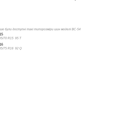
ше були доступні такі типорозміри шин моделі BC-54
15
05/70 R15 95 T
16
85/75 R16 92 Q