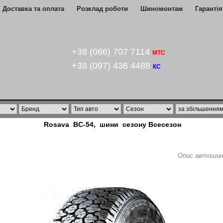
Доставка та оплата
Розклад роботи
Шиномонтаж
Гарантія
+38 (066) 707 7114
МТС
+38 (097) 436 4488
КС
Rosava BC-54, шини сезону Всесезон
Опис автошин