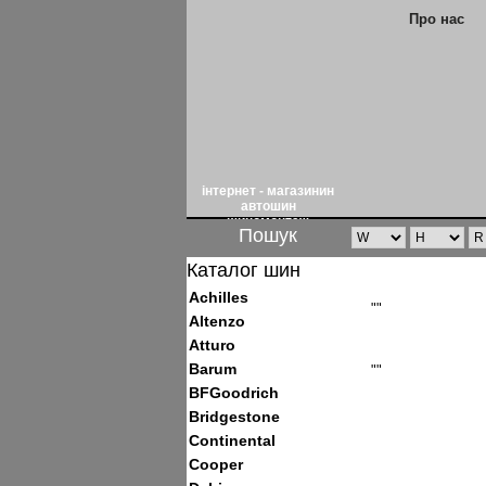
Про нас
інтернет - магазинин
автошин
шиномонтаж
Пошук
Каталог шин
Achilles
""
Altenzo
Atturo
Barum
""
BFGoodrich
Bridgestone
Continental
Cooper