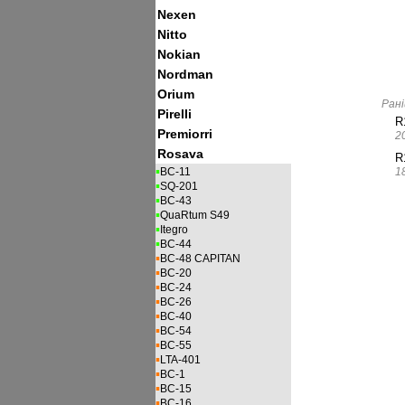
Nexen
Nitto
Nokian
Nordman
Orium
Рані
Pirelli
R
Premiorri
2
Rosava
R
▪
1
BC-11
▪
SQ-201
▪
BC-43
▪
QuaRtum S49
▪
Itegro
▪
BC-44
▪
BC-48 CAPITAN
▪
BC-20
▪
BC-24
▪
BC-26
▪
BC-40
▪
BC-54
▪
BC-55
▪
LTA-401
▪
BC-1
▪
BC-15
▪
BC-16