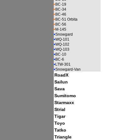
▪
BC-19
▪
BC-34
▪
BC-46
▪
BC-51 Orbita
▪
BC-56
▪
M-145
▪
Snowgard
▪
WQ-101
▪
WQ-102
▪
WQ-103
▪
BC-10
▪
BC-6
▪
LTW-301
▪
Snowgard-Van
RoadX
Sailun
Sava
Sumitomo
Starmaxx
Strial
Tigar
Toyo
Tatko
Triangle