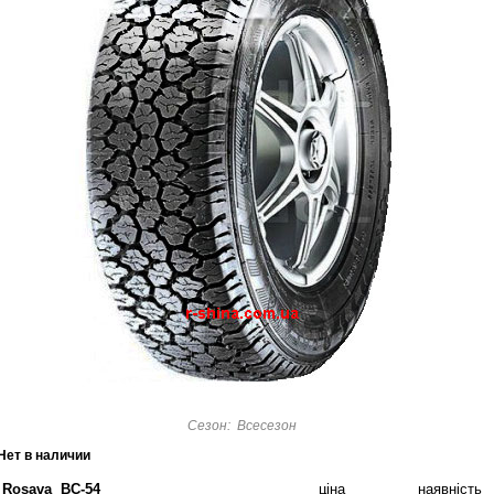
Сезон: Всесезон
Нет в наличии
Rosava BC-54
ціна
наявність