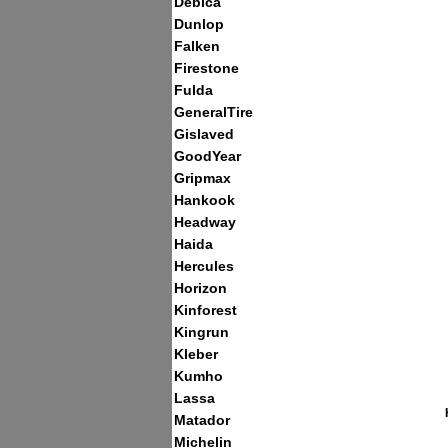
Debica
Dunlop
Falken
Firestone
Fulda
GeneralTire
Gislaved
GoodYear
Gripmax
Hankook
Headway
Haida
Hercules
Horizon
Kinforest
Kingrun
Kleber
Kumho
Lassa
Matador
Michelin