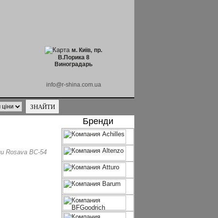
м. Київ,
пр.
В.Порика 8
Виноградарь
info@r-shina.com.ua
Бренди
и Rosava BC-54